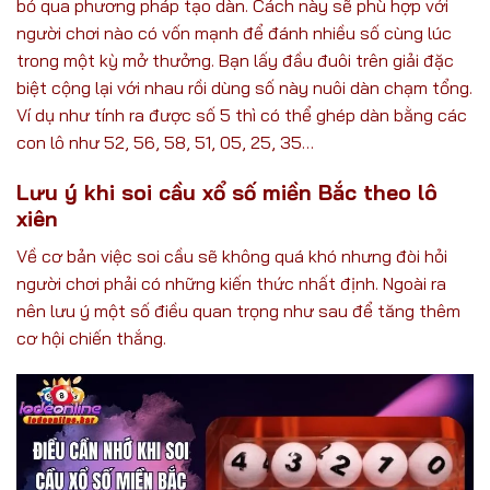
bỏ qua phương pháp tạo dàn. Cách này sẽ phù hợp với
người chơi nào có vốn mạnh để đánh nhiều số cùng lúc
trong một kỳ mở thưởng. Bạn lấy đầu đuôi trên giải đặc
biệt cộng lại với nhau rồi dùng số này nuôi dàn chạm tổng.
Ví dụ như tính ra được số 5 thì có thể ghép dàn bằng các
con lô như 52, 56, 58, 51, 05, 25, 35…
Lưu ý khi soi cầu xổ số miền Bắc theo lô
xiên
Về cơ bản việc soi cầu sẽ không quá khó nhưng đòi hỏi
người chơi phải có những kiến thức nhất định. Ngoài ra
nên lưu ý một số điều quan trọng như sau để tăng thêm
cơ hội chiến thắng.