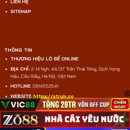
LIÊN HỆ
SITEMAP
THÔNG TIN
THƯƠNG HIỆU
:
LÔ ĐỀ ONLINE
ĐỊA CHỈ:
2-14 Ngh. 44/37 Trần Thái Tông, Dịch Vọng
Hậu, Cầu Giấy, Hà Nội, Việt Nam
HOTLINE
: 0914552541
WEBSITE
:
https://struix.co
Hashtag
: #lode #lodeonline #danhdeonline
#trangdanhdeonline #lodeonlineuytin #lodeonlinebar