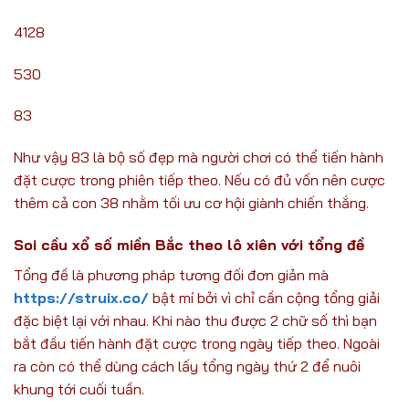
4128
530
83
Như vậy 83 là bộ số đẹp mà người chơi có thể tiến hành
đặt cược trong phiên tiếp theo. Nếu có đủ vốn nên cược
thêm cả con 38 nhằm tối ưu cơ hội giành chiến thắng.
Soi cầu xổ số miền Bắc theo lô xiên với tổng đề
Tổng đề là phương pháp tương đối đơn giản mà
https://struix.co/
bật mí bởi vì chỉ cần cộng tổng giải
đặc biệt lại với nhau. Khi nào thu được 2 chữ số thì bạn
bắt đầu tiến hành đặt cược trong ngày tiếp theo. Ngoài
ra còn có thể dùng cách lấy tổng ngày thứ 2 để nuôi
khung tới cuối tuần.