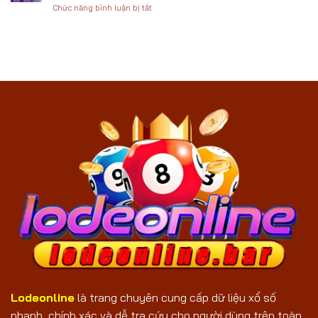
Tài
Chức năng bình luận bị tắt
ở
Thấy
Online
Lộc
Ý
Nhà
Trúng
Nghĩa
Bị
Lớn
Mơ
Sập
Thấy
Là
Tiền
Gì?
Xu
Luận
Cổ
Giải
Và
Chi
Những
Tiết
Con
Số
Ứng
Nghiệm
Lodeonline
là trang chuyên cung cấp dữ liệu xổ số
nhanh, chính xác và dễ tra cứu cho người dùng trên toàn