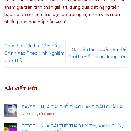
tham gia trên tinh thần giải trí, đừng quá đặt nặng tiền
bạc. Lô đề online chúc bạn có trải nghiệm thú vị và săn
nhiều phần quà hấp dẫn về túi!
Cách Soi Cầu Lô Đề 5 Số
Soi Cầu Hình Quả Trám Để
Chính Xác Theo Kinh Nghiệm
Chơi Lô Đề Online Trúng Lớn
Cao Thủ
BÀI VIẾT MỚI
SAY88 – NHÀ CÁI THỂ THAO HÀNG ĐẦU CHÂU Á!
Chức năng bình luận bị tắt
ở
SAY88
–
FEBET – NHÀ CÁI THỂ THAO UY TÍN, XANH CHÍN,
NHÀ