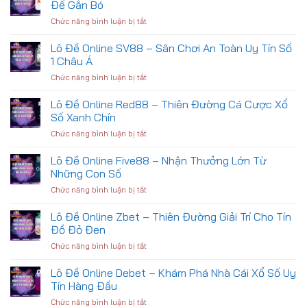
Lý
Để Gắn Bó
Ngày
UK88
Tưởng
Chức năng bình luận bị tắt
ở
–
Cho
Lô
Đấu
Tín
Đề
Lô Đề Online SV88 – Sân Chơi An Toàn Uy Tín Số
Trường
Đồ
Online
Cá
1 Châu Á
Số
May88
Cược
Học
Chức năng bình luận bị tắt
ở
–
Đáng
Lô
Sân
Tin
Đề
Lô Đề Online Red88 – Thiên Đường Cá Cược Xổ
Chơi
Cậy
Online
Đẳng
Số Xanh Chín
Hàng
SV88
Cấp
Đầu
Chức năng bình luận bị tắt
ở
–
Đáng
Lô
Sân
Để
Đề
Lô Đề Online Five88 – Nhận Thưởng Lớn Từ
Chơi
Gắn
Online
An
Những Con Số
Bó
Red88
Toàn
Chức năng bình luận bị tắt
ở
–
Uy
Lô
Thiên
Tín
Đề
Lô Đề Online Zbet – Thiên Đường Giải Trí Cho Tín
Đường
Số
Online
Cá
Đồ Đỏ Đen
1
Five88
Cược
Châu
Chức năng bình luận bị tắt
ở
–
Xổ
Á
Lô
Nhận
Số
Đề
Lô Đề Online Debet – Khám Phá Nhà Cái Xổ Số Uy
Thưởng
Xanh
Online
Lớn
Tín Hàng Đầu
Chín
Zbet
Từ
Chức năng bình luận bị tắt
ở
–
Những