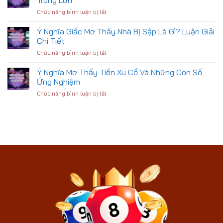
Sông
Cùng
Dễ
Chức năng bình luận bị tắt
ở
Dâng
Con
Trúng
Mơ
Cao
Số
Thấy
Ý Nghĩa Giấc Mơ Thấy Nhà Bị Sập Là Gì? Luận Giải
–
Lô
Hổ
Giải
Chi Tiết
Đề
Trắng
Mã
Tài
Chức năng bình luận bị tắt
ở
Xuất
Điềm
Lộc
Ý
Hiện
Báo,
Nghĩa
Ý Nghĩa Mơ Thấy Tiền Xu Cổ Và Những Con Số
Đánh
Con
Giấc
Lô
Ứng Nghiệm
Số
Mơ
Đề
Tài
Chức năng bình luận bị tắt
ở
Thấy
Online
Lộc
Ý
Nhà
Trúng
Nghĩa
Bị
Lớn
Mơ
Sập
Thấy
Là
Tiền
Gì?
Xu
Luận
Cổ
Giải
Và
Chi
Những
Tiết
Con
Số
Ứng
Nghiệm