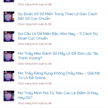
Lô
4
Chức năng bình luận bị tắt
ở
Đề
Càng
Soi
Theo
Hiệu
Cầu
Dự Đoán Xổ Số Miền Trung Thao Lô Gan: Cách
Giấc
Quả
Bạch
Mơ
Bắt Số Cực Chuẩn
Từ
Thủ
Chuẩn
Chuyên
Chức năng bình luận bị tắt
ở
Lô
Có
Gia
Dự
Kép
Thể
Đoán
Soi Cầu Lô Đề Miền Bắc Hôm Nay – 5 Cách Dự
Chuẩn
Bạn
Xổ
–
Đoán Cực Chuẩn
Chưa
Số
Top
Biết
Chức năng bình luận bị tắt
ở
Miền
3
Soi
Trung
Phương
Cầu
Mơ Thấy Mèo Đánh Số Mấy Lô Đề Đón Lộc Tài,
Thao
Pháp
Lô
Lô
Thịnh Vượng?
Hiệu
Đề
Gan:
Quả
Chức năng bình luận bị tắt
ở
Miền
Cách
Mơ
Bắc
Bắt
Thấy
Mơ Thấy Răng Rụng Không Chảy Máu – Giải Mã
Hôm
Số
Mèo
Nay
Từ Lô Đề Online
Cực
Đánh
–
Chuẩn
Chức năng bình luận bị tắt
ở
Số
5
Mơ
Mấy
Cách
Thấy
Mơ Thấy Mình Rơi Từ Trên Cao Là Điềm Gì May
Lô
Dự
Răng
Đề
Hay Dữ?
Đoán
Rụng
Đón
Cực
Chức năng bình luận bị tắt
ở
Không
Lộc
Chuẩn
Mơ
Chảy