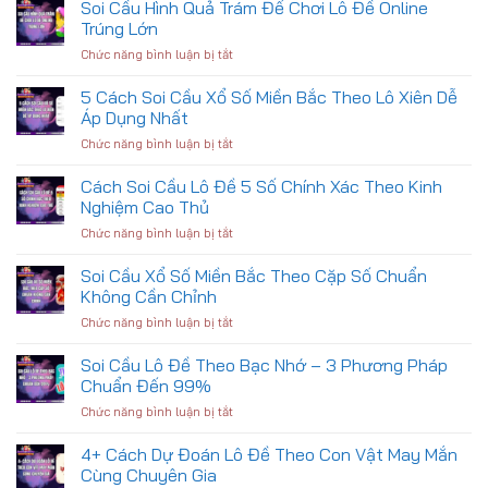
Cầu
Soi Cầu Hình Quả Trám Để Chơi Lô Đề Online
Chỉ
Uy
Lô
Cá
Trúng Lớn
Tín
Xiên
Cược
Chức năng bình luận bị tắt
ở
3
An
Soi
Và
Toàn,
Cầu
5 Cách Soi Cầu Xổ Số Miền Bắc Theo Lô Xiên Dễ
Các
Thưởng
Hình
Phương
Áp Dụng Nhất
Cao
Quả
Pháp
Chức năng bình luận bị tắt
ở
Trám
Bắt
5
Để
Số
Cách
Cách Soi Cầu Lô Đề 5 Số Chính Xác Theo Kinh
Chơi
Chuẩn
Soi
Lô
Nghiệm Cao Thủ
Bất
Cầu
Đề
Bại
Chức năng bình luận bị tắt
ở
Xổ
Online
Cách
Số
Trúng
Soi
Soi Cầu Xổ Số Miền Bắc Theo Cặp Số Chuẩn
Miền
Lớn
Cầu
Bắc
Không Cần Chỉnh
Lô
Theo
Chức năng bình luận bị tắt
ở
Đề
Lô
Soi
5
Xiên
Cầu
Soi Cầu Lô Đề Theo Bạc Nhớ – 3 Phương Pháp
Số
Dễ
Xổ
Chính
Chuẩn Đến 99%
Áp
Số
Xác
Dụng
Chức năng bình luận bị tắt
ở
Miền
Theo
Nhất
Soi
Bắc
Kinh
Cầu
4+ Cách Dự Đoán Lô Đề Theo Con Vật May Mắn
Theo
Nghiệm
Lô
Cặp
Cùng Chuyên Gia
Cao
Đề