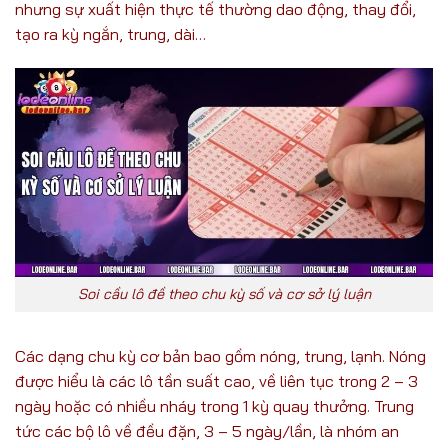
nhưng sự xuất hiện thực tế thường dao động, thay đổi,
tạo ra kỳ ngắn, trung, dài…
Soi cầu lô đề theo chu kỳ số và cơ sở lý luận
Các dạng chu kỳ cơ bản bao gồm nóng, trung, lạnh. Nóng
được hiểu là các lô tần suất cao, về liên tục trong 2 – 3
ngày hoặc có nhiều nháy trong 1 kỳ quay thưởng. Trung
tức các bộ lô về đều đặn, 3 – 5 ngày/lần, là nhóm an