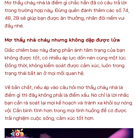
Mơ thấy cháy nhà là điềm gì chắc hẳn đã có câu trả lời
trong trường hợp này. Đừng quên đánh thêm các số 74,
48, 28 sẽ giúp bạn được ăn thưởng, nhân đôi niềm vui
đấy nhé.
Mơ thấy nhà cháy nhưng không dập được lửa
Giấc chiêm bao này đang phản ánh tâm trạng của bạn
không được tốt, có nhiều áp lực dồn nén cùng một lúc.
Đồng thời, không kiểm soát được cảm xúc, luôn trong
trạng thái bất an ở mọi mối quan hệ.
Về bản chất, nếu áp vào câu hỏi mơ thấy cháy nhà là
điềm gì thì đây không phải là điểm xấu. Nó chỉ là lời nhắc
bạn cần rà soát lại mọi kế hoạch và tránh xa khỏi sự nóng
vội. Cần bình tĩnh hơn trong mọi tình huống để có được
trải nghiệm cuộc sống, cảm xúc tốt hơn.