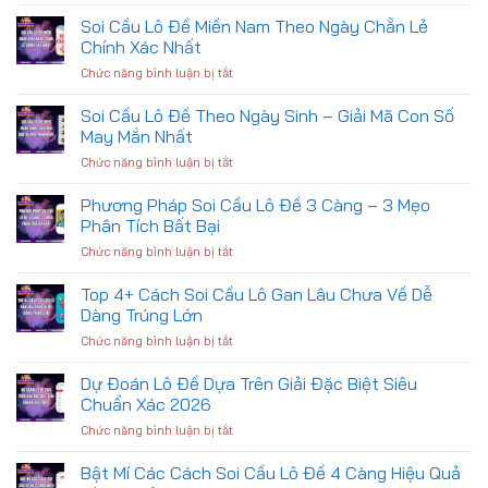
5
Bằng
Thức
Cách
Soi Cầu Lô Đề Miền Nam Theo Ngày Chẵn Lẻ
Thống
Bắt
Soi
Kê
Chính Xác Nhất
Lô
Cầu
–
Chuẩn
Chức năng bình luận bị tắt
ở
Lô
Bí
2025
Soi
Đề
Quyết
Cầu
Soi Cầu Lô Đề Theo Ngày Sinh – Giải Mã Con Số
Dựa
Hay
Lô
Vào
May Mắn Nhất
Từ
Đề
Giải
Cao
Chức năng bình luận bị tắt
ở
Miền
7
Thủ
Soi
Nam
Siêu
Cầu
Phương Pháp Soi Cầu Lô Đề 3 Càng – 3 Mẹo
Theo
Chuẩn
Lô
Ngày
Phân Tích Bất Bại
Cho
Đề
Chẵn
Tân
Chức năng bình luận bị tắt
ở
Theo
Lẻ
Binh
Phương
Ngày
Chính
Pháp
Top 4+ Cách Soi Cầu Lô Gan Lâu Chưa Về Dễ
Sinh
Xác
Soi
–
Dàng Trúng Lớn
Nhất
Cầu
Giải
Chức năng bình luận bị tắt
ở
Lô
Mã
Top
Đề
Con
4+
Dự Đoán Lô Đề Dựa Trên Giải Đặc Biệt Siêu
3
Số
Cách
Càng
Chuẩn Xác 2026
May
Soi
–
Mắn
Chức năng bình luận bị tắt
ở
Cầu
3
Nhất
Dự
Lô
Mẹo
Đoán
Bật Mí Các Cách Soi Cầu Lô Đề 4 Càng Hiệu Quả
Gan
Phân
Lô