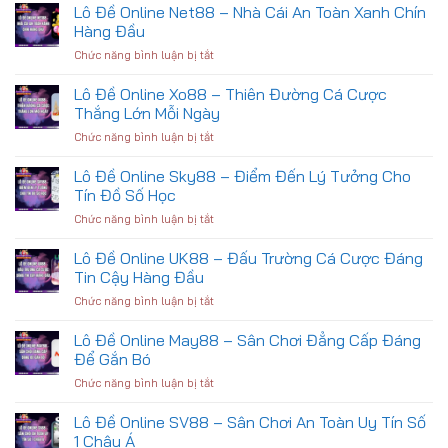
Đề
Lô Đề Online Net88 – Nhà Cái An Toàn Xanh Chín
Game
Cực
Online
Xanh
Hàng Đầu
Chất
Fabet
Chín,
Chức năng bình luận bị tắt
ở
–
Thưởng
Lô
Nhiều
Khủng
Đề
Lô Đề Online Xo88 – Thiên Đường Cá Cược
Ưu
Online
Điểm,
Thắng Lớn Mỗi Ngày
Net88
Đa
Chức năng bình luận bị tắt
ở
–
Dạng
Lô
Nhà
Loại
Đề
Lô Đề Online Sky88 – Điểm Đến Lý Tưởng Cho
Cái
Hình
Online
An
Tín Đồ Số Học
Cược
Xo88
Toàn
Chức năng bình luận bị tắt
ở
–
Xanh
Lô
Thiên
Chín
Đề
Lô Đề Online UK88 – Đấu Trường Cá Cược Đáng
Đường
Hàng
Online
Cá
Tin Cậy Hàng Đầu
Đầu
Sky88
Cược
Chức năng bình luận bị tắt
ở
–
Thắng
Lô
Điểm
Lớn
Đề
Lô Đề Online May88 – Sân Chơi Đẳng Cấp Đáng
Đến
Mỗi
Online
Lý
Để Gắn Bó
Ngày
UK88
Tưởng
Chức năng bình luận bị tắt
ở
–
Cho
Lô
Đấu
Tín
Đề
Lô Đề Online SV88 – Sân Chơi An Toàn Uy Tín Số
Trường
Đồ
Online
Cá
1 Châu Á
Số