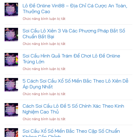
Tín
Đề
Lô Đề Online Vin88 – Địa Chỉ Cá Cược An Toàn,
Phá
Đồ
Online
Nhà
Thưởng Cao
Đỏ
Sin88
Cái
Đen
Chức năng bình luận bị tắt
ở
–
Xổ
Lô
Sân
Số
Đề
Soi Cầu Lô Xiên 3 Và Các Phương Pháp Bắt Số
Chơi
Uy
Online
Xổ
Chuẩn Bất Bại
Tín
Vin88
Số
Hàng
Chức năng bình luận bị tắt
ở
–
Trực
Đầu
Soi
Địa
Tuyến
Cầu
Soi Cầu Hình Quả Trám Để Chơi Lô Đề Online
Chỉ
Uy
Lô
Cá
Trúng Lớn
Tín
Xiên
Cược
Chức năng bình luận bị tắt
ở
3
An
Soi
Và
Toàn,
Cầu
5 Cách Soi Cầu Xổ Số Miền Bắc Theo Lô Xiên Dễ
Các
Thưởng
Hình
Phương
Áp Dụng Nhất
Cao
Quả
Pháp
Chức năng bình luận bị tắt
ở
Trám
Bắt
5
Để
Số
Cách
Cách Soi Cầu Lô Đề 5 Số Chính Xác Theo Kinh
Chơi
Chuẩn
Soi
Lô
Nghiệm Cao Thủ
Bất
Cầu
Đề
Bại
Chức năng bình luận bị tắt
ở
Xổ
Online
Cách
Số
Trúng
Soi
Soi Cầu Xổ Số Miền Bắc Theo Cặp Số Chuẩn
Miền
Lớn
Cầu
Bắc
Không Cần Chỉnh