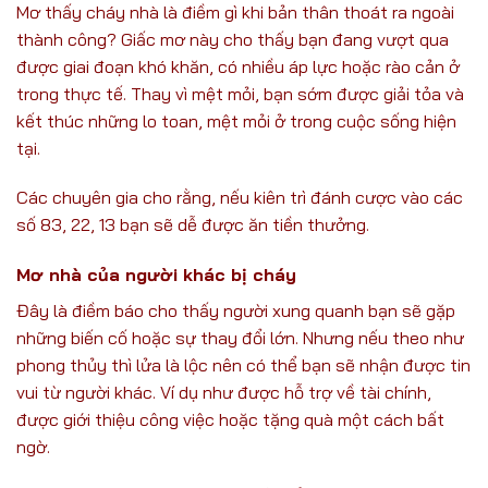
Mơ thấy cháy nhà là điềm gì khi bản thân thoát ra ngoài
thành công? Giấc mơ này cho thấy bạn đang vượt qua
được giai đoạn khó khăn, có nhiều áp lực hoặc rào cản ở
trong thực tế. Thay vì mệt mỏi, bạn sớm được giải tỏa và
kết thúc những lo toan, mệt mỏi ở trong cuộc sống hiện
tại.
Các chuyên gia cho rằng, nếu kiên trì đánh cược vào các
số 83, 22, 13 bạn sẽ dễ được ăn tiền thưởng.
Mơ nhà của người khác bị cháy
Đây là điềm báo cho thấy người xung quanh bạn sẽ gặp
những biến cố hoặc sự thay đổi lớn. Nhưng nếu theo như
phong thủy thì lửa là lộc nên có thể bạn sẽ nhận được tin
vui từ người khác. Ví dụ như được hỗ trợ về tài chính,
được giới thiệu công việc hoặc tặng quà một cách bất
ngờ.