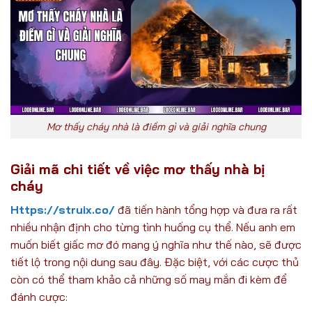
Mơ thấy cháy nhà là điềm gì và giải nghĩa chung
Giải mã chi tiết về việc mơ thấy nhà bị
cháy
Https://struix.co/
đã tiến hành tổng hợp và đưa ra rất
nhiều nhận định cho từng tình huống cụ thể. Nếu anh em
muốn biết giấc mơ đó mang ý nghĩa như thế nào, sẽ được
tiết lộ trong nội dung sau đây. Đặc biệt, với các cược thủ
còn có thể tham khảo cả những số may mắn đi kèm để
đánh cược: