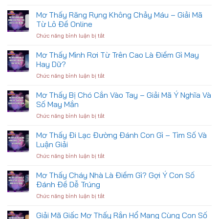
Mơ
Bắc
Bắt
Thấy
Mơ Thấy Răng Rụng Không Chảy Máu – Giải Mã
Hôm
Số
Mèo
Nay
Từ Lô Đề Online
Cực
Đánh
–
Chuẩn
Chức năng bình luận bị tắt
ở
Số
5
Mơ
Mấy
Cách
Thấy
Mơ Thấy Mình Rơi Từ Trên Cao Là Điềm Gì May
Lô
Dự
Răng
Đề
Hay Dữ?
Đoán
Rụng
Đón
Cực
Chức năng bình luận bị tắt
ở
Không
Lộc
Chuẩn
Mơ
Chảy
Tài,
Thấy
Mơ Thấy Bị Chó Cắn Vào Tay – Giải Mã Ý Nghĩa Và
Máu
Thịnh
Mình
–
Số May Mắn
Vượng?
Rơi
Giải
Chức năng bình luận bị tắt
ở
Từ
Mã
Mơ
Trên
Từ
Thấy
Mơ Thấy Đi Lạc Đường Đánh Con Gì – Tìm Số Và
Cao
Lô
Bị
Là
Luận Giải
Đề
Chó
Điềm
Online
Chức năng bình luận bị tắt
ở
Cắn
Gì
Mơ
Vào
May
Thấy
Mơ Thấy Cháy Nhà Là Điềm Gì? Gợi Ý Con Số
Tay
Hay
Đi
–
Đánh Đề Dễ Trúng
Dữ?
Lạc
Giải
Chức năng bình luận bị tắt
ở
Đường
Mã
Mơ
Đánh
Ý
Thấy
Giải Mã Giấc Mơ Thấy Rắn Hổ Mang Cùng Con Số
Con
Nghĩa