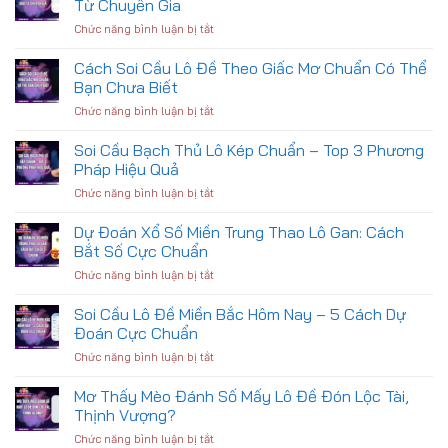
Lâu
Từ Chuyên Gia
Tích
Đề
Chưa
Bất
Chức năng bình luận bị tắt
ở
Dựa
Về
Bại
Bật
Trên
Dễ
Mí
Cách Soi Cầu Lô Đề Theo Giấc Mơ Chuẩn Có Thể
Giải
Dàng
Các
Đặc
Bạn Chưa Biết
Trúng
Cách
Biệt
Lớn
Chức năng bình luận bị tắt
ở
Soi
Siêu
Cách
Cầu
Chuẩn
Soi
Soi Cầu Bạch Thủ Lô Kép Chuẩn – Top 3 Phương
Lô
Xác
Cầu
Đề
Pháp Hiệu Quả
2026
Lô
4
Chức năng bình luận bị tắt
ở
Đề
Càng
Soi
Theo
Hiệu
Cầu
Dự Đoán Xổ Số Miền Trung Thao Lô Gan: Cách
Giấc
Quả
Bạch
Mơ
Bắt Số Cực Chuẩn
Từ
Thủ
Chuẩn
Chuyên
Chức năng bình luận bị tắt
ở
Lô
Có
Gia
Dự
Kép
Thể
Đoán
Soi Cầu Lô Đề Miền Bắc Hôm Nay – 5 Cách Dự
Chuẩn
Bạn
Xổ
–
Đoán Cực Chuẩn
Chưa
Số
Top
Biết
Chức năng bình luận bị tắt
ở
Miền
3
Soi
Trung
Phương
Cầu
Mơ Thấy Mèo Đánh Số Mấy Lô Đề Đón Lộc Tài,
Thao
Pháp
Lô
Lô
Thịnh Vượng?
Hiệu
Đề
Gan:
Quả
Chức năng bình luận bị tắt
ở
Miền
Cách