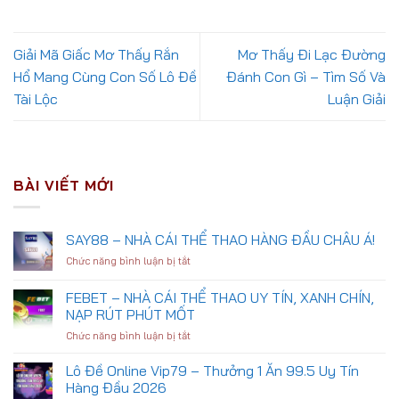
Giải Mã Giấc Mơ Thấy Rắn
Mơ Thấy Đi Lạc Đường
Hổ Mang Cùng Con Số Lô Đề
Đánh Con Gì – Tìm Số Và
Tài Lộc
Luận Giải
BÀI VIẾT MỚI
SAY88 – NHÀ CÁI THỂ THAO HÀNG ĐẦU CHÂU Á!
Chức năng bình luận bị tắt
ở
SAY88
–
FEBET – NHÀ CÁI THỂ THAO UY TÍN, XANH CHÍN,
NHÀ
NẠP RÚT PHÚT MỐT
CÁI
Chức năng bình luận bị tắt
ở
THỂ
FEBET
THAO
–
HÀNG
Lô Đề Online Vip79 – Thưởng 1 Ăn 99.5 Uy Tín
NHÀ
ĐẦU
Hàng Đầu 2026
CÁI
CHÂU