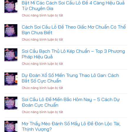
Đoán
Bật Mí Các Cách Soi Cầu Lô Đề 4 Càng Hiệu Quả
Gan
Phân
Lô
Lâu
Từ Chuyên Gia
Tích
Đề
Chưa
Bất
Chức năng bình luận bị tắt
ở
Dựa
Về
Bại
Bật
Trên
Dễ
Mí
Cách Soi Cầu Lô Đề Theo Giấc Mơ Chuẩn Có Thể
Giải
Dàng
Các
Đặc
Bạn Chưa Biết
Trúng
Cách
Biệt
Lớn
Chức năng bình luận bị tắt
ở
Soi
Siêu
Cách
Cầu
Chuẩn
Soi
Soi Cầu Bạch Thủ Lô Kép Chuẩn – Top 3 Phương
Lô
Xác
Cầu
Đề
Pháp Hiệu Quả
2026
Lô
4
Chức năng bình luận bị tắt
ở
Đề
Càng
Soi
Theo
Hiệu
Cầu
Dự Đoán Xổ Số Miền Trung Thao Lô Gan: Cách
Giấc
Quả
Bạch
Mơ
Bắt Số Cực Chuẩn
Từ
Thủ
Chuẩn
Chuyên
Chức năng bình luận bị tắt
ở
Lô
Có
Gia
Dự
Kép
Thể
Đoán
Soi Cầu Lô Đề Miền Bắc Hôm Nay – 5 Cách Dự
Chuẩn
Bạn
Xổ
–
Đoán Cực Chuẩn
Chưa
Số
Top
Biết
Chức năng bình luận bị tắt
ở
Miền
3
Soi
Trung
Phương
Cầu
Mơ Thấy Mèo Đánh Số Mấy Lô Đề Đón Lộc Tài,
Thao
Pháp
Lô
Lô
Thịnh Vượng?
Hiệu
Đề