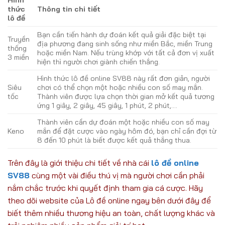
Hình
thức
Thông tin chi tiết
lô đề
Bạn cần tiến hành dự đoán kết quả giải đặc biệt tại
Truyền
địa phương đang sinh sống như miền Bắc, miền Trung
thống
hoặc miền Nam. Nếu trùng khớp với tất cả đơn vị xuất
3 miền
hiện thì người chơi giành chiến thắng.
Hình thức lô đề online SV88 này rất đơn giản, người
Siêu
chơi có thể chọn một hoặc nhiều con số may mắn.
tốc
Thành viên được lựa chọn thời gian mở kết quả tương
ứng 1 giây, 2 giây, 45 giây, 1 phút, 2 phút,….
Thành viên cần dự đoán một hoặc nhiều con số may
Keno
mắn để đặt cược vào ngày hôm đó, bạn chỉ cần đợi từ
8 đến 10 phút là biết được kết quả thắng thua.
Trên đây là giới thiệu chi tiết về nhà cái
lô đề online
SV88
cùng một vài điều thú vị mà người chơi cần phải
nắm chắc trước khi quyết định tham gia cá cược. Hãy
theo dõi website của Lô đề online ngay bên dưới đây để
biết thêm nhiều thương hiệu an toàn, chất lượng khác và