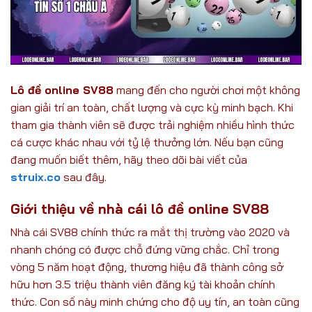
Lô đề online SV88
mang đến cho người chơi một không
gian giải trí an toàn, chất lượng và cực kỳ minh bạch. Khi
tham gia thành viên sẽ được trải nghiệm nhiều hình thức
cá cược khác nhau với tỷ lệ thưởng lớn. Nếu bạn cũng
đang muốn biết thêm, hãy theo dõi bài viết của
struix.co
sau đây.
Giới thiệu về nhà cái lô đề online SV88
Nhà cái SV88 chính thức ra mắt thị trường vào 2020 và
nhanh chóng có được chỗ đứng vững chắc. Chỉ trong
vòng 5 năm hoạt động, thương hiệu đã thành công sở
hữu hơn 3.5 triệu thành viên đăng ký tài khoản chính
thức. Con số này minh chứng cho độ uy tín, an toàn cũng