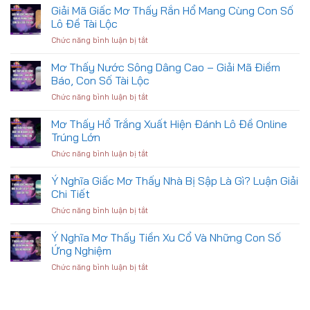
Thấy
Giải Mã Giấc Mơ Thấy Rắn Hổ Mang Cùng Con Số
Con
Nghĩa
Cháy
Gì
Lô Đề Tài Lộc
Và
Nhà
–
Số
Chức năng bình luận bị tắt
ở
Là
Tìm
May
Giải
Điềm
Số
Mắn
Mã
Mơ Thấy Nước Sông Dâng Cao – Giải Mã Điềm
Gì?
Và
Giấc
Gợi
Báo, Con Số Tài Lộc
Luận
Mơ
Ý
Giải
Chức năng bình luận bị tắt
ở
Thấy
Con
Mơ
Rắn
Số
Thấy
Mơ Thấy Hổ Trắng Xuất Hiện Đánh Lô Đề Online
Hổ
Đánh
Nước
Mang
Trúng Lớn
Đề
Sông
Cùng
Dễ
Chức năng bình luận bị tắt
ở
Dâng
Con
Trúng
Mơ
Cao
Số
Thấy
Ý Nghĩa Giấc Mơ Thấy Nhà Bị Sập Là Gì? Luận Giải
–
Lô
Hổ
Giải
Chi Tiết
Đề
Trắng
Mã
Tài
Chức năng bình luận bị tắt
ở
Xuất
Điềm
Lộc
Ý
Hiện
Báo,
Nghĩa
Ý Nghĩa Mơ Thấy Tiền Xu Cổ Và Những Con Số
Đánh
Con
Giấc
Lô
Ứng Nghiệm
Số
Mơ
Đề
Tài
Chức năng bình luận bị tắt
ở
Thấy
Online
Lộc
Ý
Nhà
Trúng
Nghĩa
Bị
Lớn
Mơ
Sập