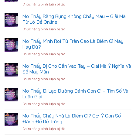
Gan:
Quả
Chức năng bình luận bị tắt
ở
Miền
Cách
Mơ
Bắc
Bắt
Thấy
Mơ Thấy Răng Rụng Không Chảy Máu – Giải Mã
Hôm
Số
Mèo
Nay
Từ Lô Đề Online
Cực
Đánh
–
Chuẩn
Chức năng bình luận bị tắt
ở
Số
5
Mơ
Mấy
Cách
Thấy
Mơ Thấy Mình Rơi Từ Trên Cao Là Điềm Gì May
Lô
Dự
Răng
Đề
Hay Dữ?
Đoán
Rụng
Đón
Cực
Chức năng bình luận bị tắt
ở
Không
Lộc
Chuẩn
Mơ
Chảy
Tài,
Thấy
Mơ Thấy Bị Chó Cắn Vào Tay – Giải Mã Ý Nghĩa Và
Máu
Thịnh
Mình
–
Số May Mắn
Vượng?
Rơi
Giải
Chức năng bình luận bị tắt
ở
Từ
Mã
Mơ
Trên
Từ
Thấy
Mơ Thấy Đi Lạc Đường Đánh Con Gì – Tìm Số Và
Cao
Lô
Bị
Là
Luận Giải
Đề
Chó
Điềm
Online
Chức năng bình luận bị tắt
ở
Cắn
Gì
Mơ
Vào
May
Thấy
Mơ Thấy Cháy Nhà Là Điềm Gì? Gợi Ý Con Số
Tay
Hay
Đi
–
Đánh Đề Dễ Trúng
Dữ?
Lạc
Giải
Chức năng bình luận bị tắt
ở
Đường
Mã
Mơ
Đánh
Ý