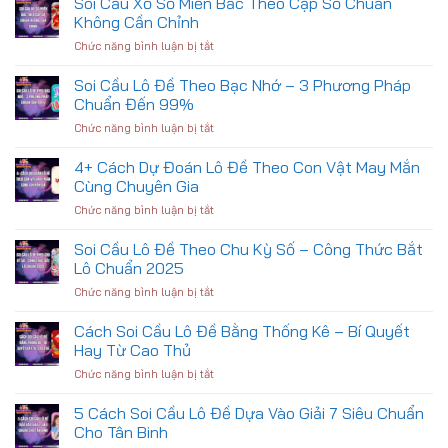
Soi Cầu Xổ Số Miền Bắc Theo Cặp Số Chuẩn
Miền
Lớn
Cầu
Bắc
Không Cần Chỉnh
Lô
Theo
Chức năng bình luận bị tắt
ở
Đề
Lô
Soi
5
Xiên
Cầu
Soi Cầu Lô Đề Theo Bạc Nhớ – 3 Phương Pháp
Số
Dễ
Xổ
Chính
Chuẩn Đến 99%
Áp
Số
Xác
Dụng
Chức năng bình luận bị tắt
ở
Miền
Theo
Nhất
Soi
Bắc
Kinh
Cầu
4+ Cách Dự Đoán Lô Đề Theo Con Vật May Mắn
Theo
Nghiệm
Lô
Cặp
Cùng Chuyên Gia
Cao
Đề
Số
Thủ
Chức năng bình luận bị tắt
ở
Theo
Chuẩn
4+
Bạc
Không
Cách
Soi Cầu Lô Đề Theo Chu Kỳ Số – Công Thức Bắt
Nhớ
Cần
Dự
–
Lô Chuẩn 2025
Chỉnh
Đoán
3
Chức năng bình luận bị tắt
ở
Lô
Phương
Soi
Đề
Pháp
Cầu
Cách Soi Cầu Lô Đề Bằng Thống Kê – Bí Quyết
Theo
Chuẩn
Lô
Con
Hay Từ Cao Thủ
Đến
Đề
Vật
99%
Chức năng bình luận bị tắt
ở
Theo
May
Cách
Chu
Mắn
Soi
5 Cách Soi Cầu Lô Đề Dựa Vào Giải 7 Siêu Chuẩn
Kỳ
Cùng
Cầu
Số
Cho Tân Binh
Chuyên
Lô
–
Gia