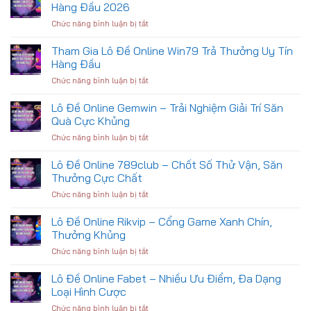
NHÀ
ĐẦU
Hàng Đầu 2026
CÁI
CHÂU
Chức năng bình luận bị tắt
ở
THỂ
Á!
Lô
THAO
Đề
Tham Gia Lô Đề Online Win79 Trả Thưởng Uy Tín
UY
Online
TÍN,
Hàng Đầu
Vip79
XANH
Chức năng bình luận bị tắt
ở
–
CHÍN,
Tham
Thưởng
NẠP
Gia
Lô Đề Online Gemwin – Trải Nghiệm Giải Trí Săn
1
RÚT
Lô
Ăn
Quà Cực Khủng
PHÚT
Đề
99.5
MỐT
Chức năng bình luận bị tắt
ở
Online
Uy
Lô
Win79
Tín
Đề
Lô Đề Online 789club – Chốt Số Thử Vận, Săn
Trả
Hàng
Online
Thưởng
Thưởng Cực Chất
Đầu
Gemwin
Uy
2026
Chức năng bình luận bị tắt
ở
–
Tín
Lô
Trải
Hàng
Đề
Lô Đề Online Rikvip – Cổng Game Xanh Chín,
Nghiệm
Đầu
Online
Giải
Thưởng Khủng
789club
Trí
Chức năng bình luận bị tắt
ở
–
Săn
Lô
Chốt
Quà
Đề
Lô Đề Online Fabet – Nhiều Ưu Điểm, Đa Dạng
Số
Cực
Online
Thử
Loại Hình Cược
Khủng
Rikvip
Vận,
Chức năng bình luận bị tắt
ở
–