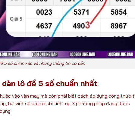
đề 5 số chính xác và những thông tin cơ bản
dàn lô đề 5 số chuẩn nhất
 thuộc vào vận may mà còn phải biết cách áp dụng công thức t
y, bài viết sẽ bật mí chi tiết top 3 phương pháp đang được
dụng.