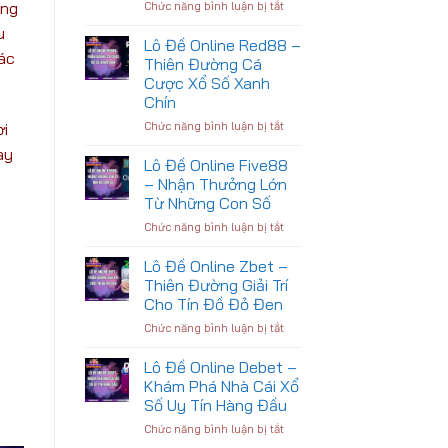
úng
Chức năng bình luận bị tắt
ở
Sân
Cậy
Lô
Chơi
Hàng
u
Đề
Đẳng
Lô Đề Online Red88 –
Đầu
xác
Online
Cấp
Thiên Đường Cá
SV88
Đáng
Cược Xổ Số Xanh
–
Để
Chín
Sân
Gắn
Chơi
Chức năng bình luận bị tắt
Bó
ở
ời
An
Lô
ày
Toàn
Đề
Lô Đề Online Five88
Uy
Online
– Nhận Thưởng Lớn
Tín
Red88
Từ Những Con Số
Số
–
Chức năng bình luận bị tắt
1
ở
Thiên
Châu
Lô
Đường
Á
Đề
Cá
Lô Đề Online Zbet –
Online
Cược
Thiên Đường Giải Trí
Five88
Xổ
Cho Tín Đồ Đỏ Đen
–
Số
Chức năng bình luận bị tắt
ở
Nhận
Xanh
Lô
Thưởng
Chín
Đề
Lớn
Lô Đề Online Debet –
Online
Từ
Khám Phá Nhà Cái Xổ
Zbet
Những
Số Uy Tín Hàng Đầu
–
Con
Chức năng bình luận bị tắt
ở
Thiên
Số
Lô
Đường