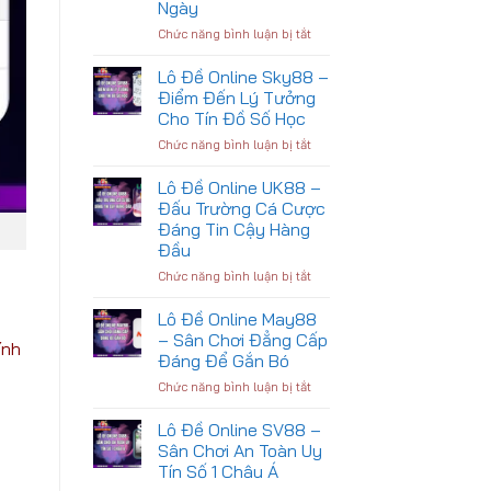
Ngày
Nhà
Hình
Cái
Chức năng bình luận bị tắt
Cược
ở
An
Lô
Toàn
Đề
Lô Đề Online Sky88 –
Xanh
Online
Điểm Đến Lý Tưởng
Chín
Xo88
Cho Tín Đồ Số Học
Hàng
–
Chức năng bình luận bị tắt
Đầu
ở
Thiên
Lô
Đường
Đề
Cá
Lô Đề Online UK88 –
Online
Cược
Đấu Trường Cá Cược
Sky88
Thắng
Đáng Tin Cậy Hàng
–
Lớn
Đầu
Điểm
Mỗi
Đến
Chức năng bình luận bị tắt
Ngày
ở
Lý
Lô
Tưởng
Đề
Lô Đề Online May88
Cho
Online
– Sân Chơi Đẳng Cấp
ính
Tín
UK88
Đáng Để Gắn Bó
Đồ
–
Chức năng bình luận bị tắt
Số
ở
Đấu
Học
Lô
Trường
Đề
Cá
Lô Đề Online SV88 –
Online
Cược
Sân Chơi An Toàn Uy
May88
Đáng
Tín Số 1 Châu Á
–
Tin