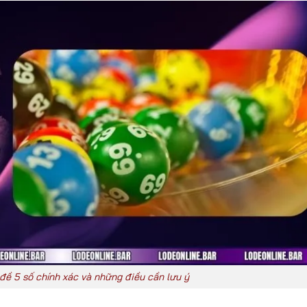
 đề 5 số chính xác và những điều cần lưu ý