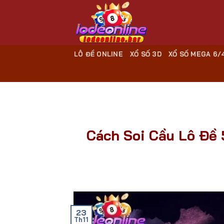
Bỏ
qua
nội
dung
LÔ ĐỀ ONLINE
XỔ SỐ 3D
XỔ SỐ MEGA 6/
Cách Soi Cầu Lô Đề 
23
Th11