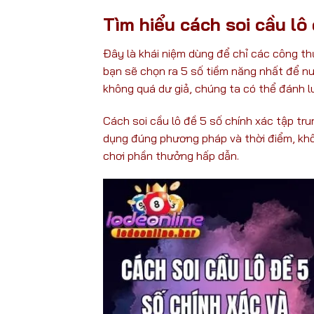
Tìm hiểu cách soi cầu lô 
Đây là khái niệm dùng để chỉ các công thứ
bạn sẽ chọn ra 5 số tiềm năng nhất để n
không quá dư giả, chúng ta có thể đánh 
Cách soi cầu lô đề 5 số chính xác tập tru
dụng đúng phương pháp và thời điểm, kh
chơi phần thưởng hấp dẫn.