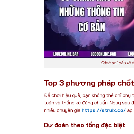
Cách soi cầu lô 
Top 3 phương pháp chốt 
Để chơi hiệu quả, bạn không thể chỉ phụ
toán và thống kê đúng chuẩn. Ngay sau đâ
nhiều chuyên gia
https://struix.co/
áp 
Dự đoán theo tổng đặc biệt