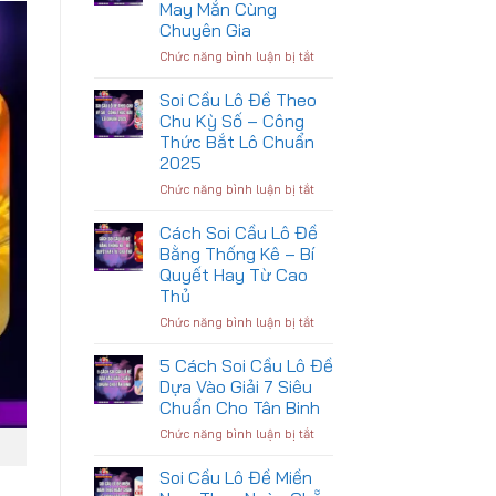
May Mắn Cùng
Cần
Theo
Chuyên Gia
Chỉnh
Bạc
Nhớ
Chức năng bình luận bị tắt
ở
–
4+
3
Cách
Soi Cầu Lô Đề Theo
Phương
Dự
Chu Kỳ Số – Công
Pháp
Đoán
Thức Bắt Lô Chuẩn
Chuẩn
Lô
2025
Đến
Đề
99%
Theo
Chức năng bình luận bị tắt
ở
Con
Soi
Vật
Cầu
Cách Soi Cầu Lô Đề
May
Lô
Bằng Thống Kê – Bí
Mắn
Đề
Quyết Hay Từ Cao
Cùng
Theo
Thủ
Chuyên
Chu
Gia
Kỳ
Chức năng bình luận bị tắt
ở
Số
Cách
–
Soi
5 Cách Soi Cầu Lô Đề
Công
Cầu
Dựa Vào Giải 7 Siêu
Thức
Lô
Chuẩn Cho Tân Binh
Bắt
Đề
Chức năng bình luận bị tắt
Lô
ở
Bằng
Chuẩn
5
Thống
2025
Cách
Kê
Soi Cầu Lô Đề Miền
Soi
–