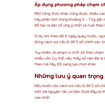
Áp dụng phương pháp chạm c
Một công thức khác cũng được nhiều cao 
hãy phân tích trong khoảng 5 – 7 kỳ gần 
để tạo ra dàn số ưng ý nhất và nuôi theo
Ví dụ, khi theo dõi 5 ngày quay trước, ng
đúng cách soi cầu lô đề 5 số chính xác t
Tuy nhiên, do phạm vi chốt số theo chạm 
nhiều vốn. Cụ thể, nếu thấy số nào đã ra 
theo mà hãy đổi sang lựa chọn khác.
Những lưu ý quan trọng k
Nếu muốn các cách soi cầu lô đề 5 số chí
một vài nguyên tắc cơ bản. Dưới đây là n
cao nhất.