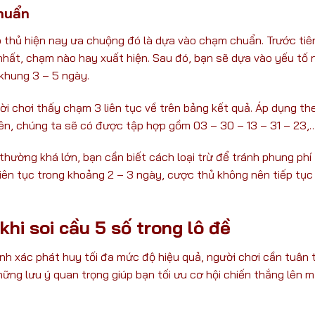
huẩn
thủ hiện nay ưa chuộng đó là dựa vào chạm chuẩn. Trước tiê
nhất, chạm nào hay xuất hiện. Sau đó, bạn sẽ dựa vào yếu tố 
 khung 3 – 5 ngày.
ười chơi thấy chạm 3 liên tục về trên bảng kết quả. Áp dụng th
rên, chúng ta sẽ có được tập hợp gồm 03 – 30 – 13 – 31 – 23,
thường khá lớn, bạn cần biết cách loại trừ để tránh phung phí
liên tục trong khoảng 2 – 3 ngày, cược thủ không nên tiếp tục
hi soi cầu 5 số trong lô đề
nh xác phát huy tối đa mức độ hiệu quả, người chơi cần tuân 
hững lưu ý quan trọng giúp bạn tối ưu cơ hội chiến thắng lên 