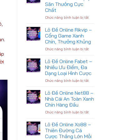
Gemwin
Tín
Săn Thưởng Cực
–
Hàng
Chất
Trải
Đầu
Nghiệm
Chức năng bình luận bị tắt
ở
Giải
Lô
ó,
Trí
Đề
Lô Đề Online Rikvip –
Săn
Online
Cổng Game Xanh
Quà
ạn.
789club
Chín, Thưởng Khủng
Cực
–
Chức năng bình luận bị tắt
Khủng
ở
Chốt
áp
Lô
Số
Đề
Thử
Lô Đề Online Fabet –
ời
Online
Vận,
Nhiều Ưu Điểm, Đa
Rikvip
Săn
Dạng Loại Hình Cược
–
Thưởng
Chức năng bình luận bị tắt
ở
Cổng
Cực
Lô
Game
Chất
Đề
Xanh
Lô Đề Online Net88 –
Online
Chín,
Nhà Cái An Toàn Xanh
Fabet
Thưởng
Chín Hàng Đầu
–
Khủng
Chức năng bình luận bị tắt
ở
Nhiều
Lô
Ưu
Đề
Điểm,
Lô Đề Online Xo88 –
Online
Đa
Thiên Đường Cá
Net88
Dạng
Cược Thắng Lớn Mỗi
–
Loại