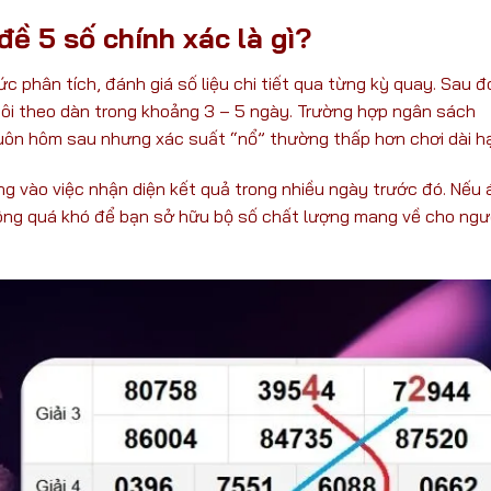
đề 5 số chính xác là gì?
c phân tích, đánh giá số liệu chi tiết qua từng kỳ quay. Sau đ
uôi theo dàn trong khoảng 3 – 5 ngày. Trường hợp ngân sách
luôn hôm sau nhưng xác suất “nổ” thường thấp hơn chơi dài h
ng vào việc nhận diện kết quả trong nhiều ngày trước đó. Nếu 
ông quá khó để bạn sở hữu bộ số chất lượng mang về cho ngư