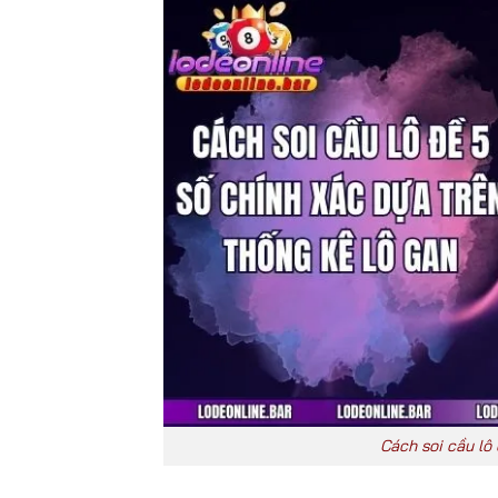
Cách soi cầu lô 